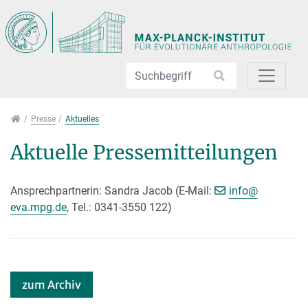
Direkt zur Hauptnavigation springen
Direkt zum Inhalt springen
Presse
Presse
Aktuelles
Aktuelle Pressemitteilungen
[>>> Pleas
Ansprechpartnerin: Sandra Jacob (E-Mail:
info@
eva.mpg.de
, Tel.: 0341-3550 122)
zum Archiv