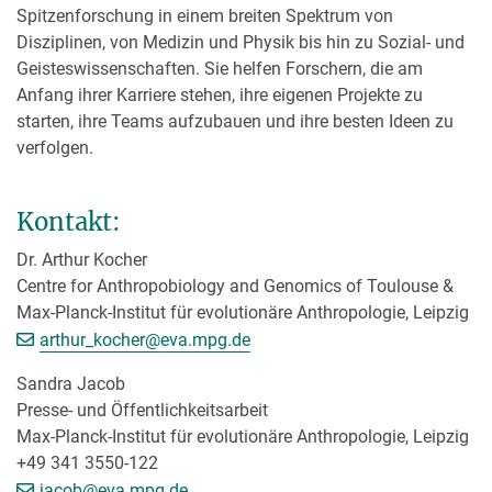
Spitzenforschung in einem breiten Spektrum von
Disziplinen, von Medizin und Physik bis hin zu Sozial- und
Geisteswissenschaften. Sie helfen Forschern, die am
Anfang ihrer Karriere stehen, ihre eigenen Projekte zu
starten, ihre Teams aufzubauen und ihre besten Ideen zu
verfolgen.
Kontakt:
Dr. Arthur Kocher
Centre for Anthropobiology and Genomics of Toulouse &
Max-Planck-Institut für evolutionäre Anthropologie, Leipzig
[>>> Please remove the text! <<<]
arthur_kocher@
eva.mpg.de
Sandra Jacob
Presse- und Öffentlichkeitsarbeit
Max-Planck-Institut für evolutionäre Anthropologie, Leipzig
+49 341 3550-122
[>>> Please remove the text! <<<]
jacob@
eva.mpg.de