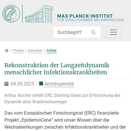
Direkt zur Hauptnavigation springen
Direkt zum Inhalt springen
Jump to sub navigation
Presse
Presse
Aktuelles
Artikel
Rekonstruktion der Langzeitdynamik
menschlicher Infektionskrankheiten
04.09.2025
Archäogenetik
Arthur Kocher erhält ERC Starting Grant zur Erforschung der
Dynamik alter Krankheitserreger
Das vom Europäischen Forschungsrat (ERC) finanzierte
Projekt „EpidemioCene” wird unser Wissen über die
Wechselwirkungen zwischen Infektionskrankheiten und der