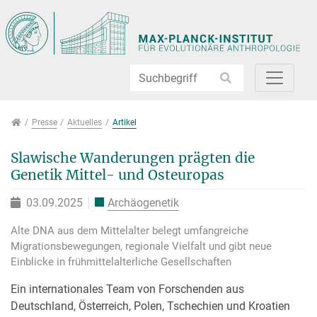
Direkt zur Hauptnavigation springen
Direkt zum Inhalt springen
Jump to sub navigation
Presse
Presse
Aktuelles
Artikel
Slawische Wanderungen prägten die
Genetik Mittel- und Osteuropas
03.09.2025
Archäogenetik
Alte DNA aus dem Mittelalter belegt umfangreiche
Migrationsbewegungen, regionale Vielfalt und gibt neue
Einblicke in frühmittelalterliche Gesellschaften
Ein internationales Team von Forschenden aus
Deutschland, Österreich, Polen, Tschechien und Kroatien