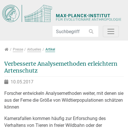
Direkt zur Hauptnavigation springen
Direkt zum Inhalt springen
Jump to sub navigation
Presse
Presse
Aktuelles
Artikel
Verbesserte Analysemethoden erleichtern
Artenschutz
10.05.2017
Forscher entwickeln Analysemethoden weiter, mit denen sie
aus der Ferne die Größe von Wildtierpopulationen schätzen
können
Kamerafallen kommen häufig zur Erforschung des
Verhaltens von Tieren in freier Wildbahn oder der