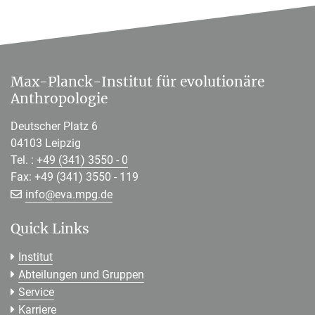
Max-Planck-Institut für evolutionäre
Anthropologie
Deutscher Platz 6
04103 Leipzig
Tel. :
+49 (341) 3550 - 0
Fax: +49 (341) 3550 - 119
[>>> Please remove the text! <<<]
info@
eva.mpg.de
Quick Links
Institut
Abteilungen und Gruppen
Service
Karriere