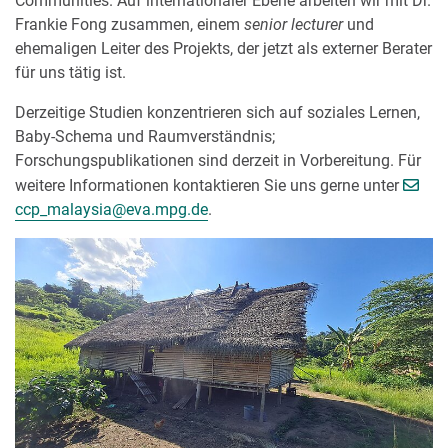
Communities. Auf internationaler Ebene arbeiten wir mit Dr.
Frankie Fong zusammen, einem
senior lecturer
und
ehemaligen Leiter des Projekts, der jetzt als externer Berater
für uns tätig ist.
Derzeitige Studien konzentrieren sich auf soziales Lernen,
Baby-Schema und Raumverständnis;
Forschungspublikationen sind derzeit in Vorbereitung. Für
weitere Informationen kontaktieren Sie uns gerne unter
[>>> Please remove the text! <<<]
ccp_malaysia@
eva.mpg.de
.