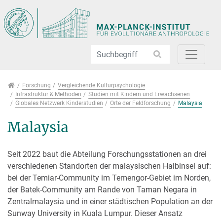
Direkt zur Hauptnavigation springen
Direkt zum Inhalt springen
Jump to sub navigation
Forschung
Forschung
Vergleichende Kulturpsychologie
Infrastruktur & Methoden
Studien mit Kindern und Erwachsenen
Globales Netzwerk Kinderstudien
Orte der Feldforschung
Malaysia
Malaysia
Seit 2022 baut die Abteilung Forschungsstationen an drei
verschiedenen Standorten der malaysischen Halbinsel auf:
bei der Temiar-Community im Temengor-Gebiet im Norden,
der Batek-Community am Rande von Taman Negara in
Zentralmalaysia und in einer städtischen Population an der
Sunway University in Kuala Lumpur. Dieser Ansatz