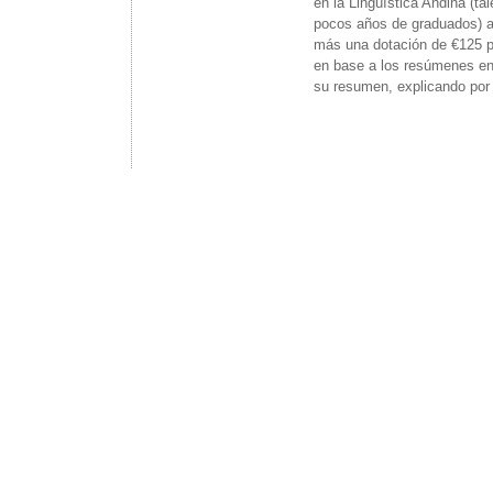
en la Lingüística Andina (t
pocos años de graduados) as
más una dotación de €125 po
en base a los resúmenes env
su resumen, explicando por 