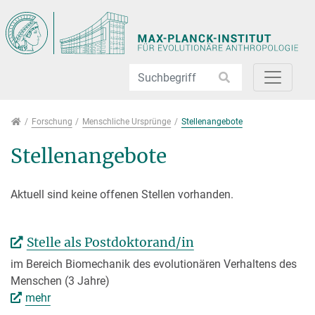
Direkt zur Hauptnavigation springen
Direkt zum Inhalt springen
Jump to sub navigation
Forschung
Forschung
Menschliche Ursprünge
Stellenangebote
Stellenangebote
Aktuell sind keine offenen Stellen vorhanden.
Stelle als Postdoktorand/in
im Bereich Biomechanik des evolutionären Verhaltens des
Menschen (3 Jahre)
mehr