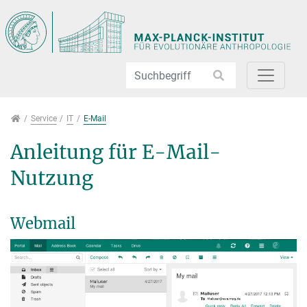
Direkt zur Hauptnavigation springen
Direkt zum Inhalt springen
Jump to sub navigation
Service
Service
IT
E-Mail
Anleitung für E-Mail-
Nutzung
Webmail