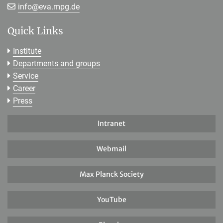
[>>> Please remove the text! <<<]
info@
eva.mpg.de
Quick Links
Institute
Departments and groups
Service
Career
Press
Intranet
Webmail
Max Planck Society
YouTube