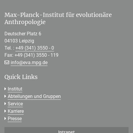
Max-Planck-Institut für evolutionäre
Anthropologie
Deutscher Platz 6
04103 Leipzig
Tel. :
+49 (341) 3550 - 0
Fax: +49 (341) 3550 - 119
[>>> Please remove the text! <<<]
info@
eva.mpg.de
Quick Links
Institut
Abteilungen und Gruppen
Service
Karriere
Presse
Intranet