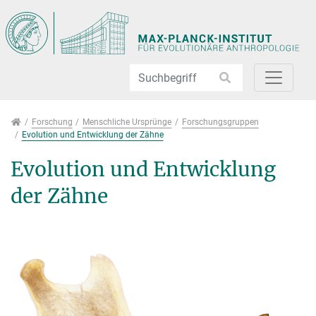
Direkt zur Hauptnavigation springen
Direkt zum Inhalt springen
Jump to sub navigation
Forschung
Forschung
Menschliche Ursprünge
Forschungsgruppen
Evolution und Entwicklung der Zähne
Evolution und Entwicklung
der Zähne