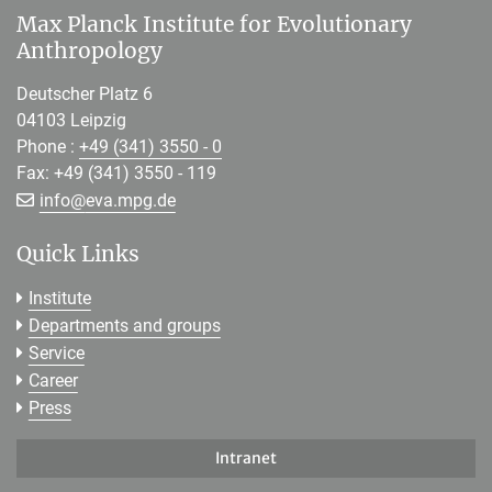
Max Planck Institute for Evolutionary
Anthropology
Deutscher Platz 6
04103 Leipzig
Phone :
+49 (341) 3550 - 0
Fax: +49 (341) 3550 - 119
[>>> Please remove the text! <<<]
info@
eva.mpg.de
Quick Links
Institute
Departments and groups
Service
Career
Press
Intranet