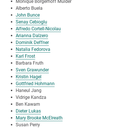
Monique Borgerhoff Mulder
Alberto Buela
John Bunce
Senay Cebioglu
Alfredo Cortell-Nicolau
Arianna Dalzero
Dominik Deffner
Natalia Fedorova
Karl Frost
Barbara Fruth
Sven Grawunder
Kristin Hagel
Gottfried Hohmann
Haneul Jang
Vidrige Kandza
Ben Kawam
Dieter Lukas
Mary Brooke McElreath
Susan Perry