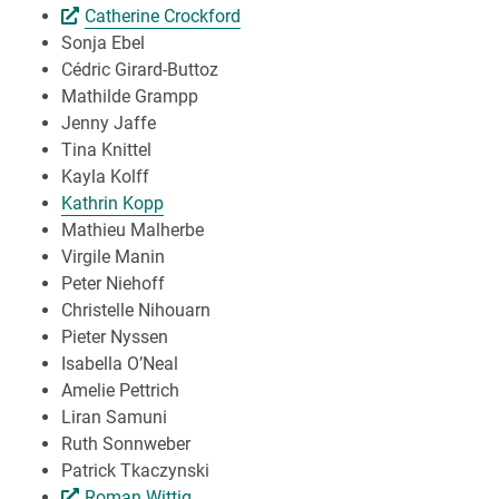
Catherine Crockford
Sonja Ebel
Cédric Girard-Buttoz
Mathilde Grampp
Jenny Jaffe
Tina Knittel
Kayla Kolff
Kathrin Kopp
Mathieu Malherbe
Virgile Manin
Peter Niehoff
Christelle Nihouarn
Pieter Nyssen
Isabella O’Neal
Amelie Pettrich
Liran Samuni
Ruth Sonnweber
Patrick Tkaczynski
Roman Wittig