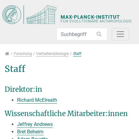
Direkt zur Hauptnavigation springen
Direkt zum Inhalt springen
Jump to sub navigation
Forschung
Forschung
Verhaltensökologie
Staff
Staff
Direktor:in
Richard McElreath
Wissenschaftliche Mitarbeiter:innen
Jeffrey Andrews
Bret Beheim