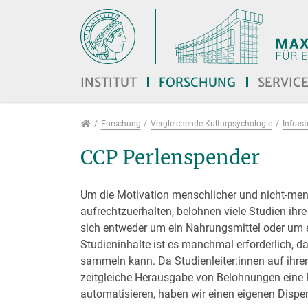
Direkt zur Hauptnavigation springen
Direkt zum Inhalt springen
Jump to sub navigation
INSTITUT
FORSCHUNG
SERVIC
Forschung
Forschung
Vergleichende Kulturpsychologie
Infras
CCP Perlenspender
Um die Motivation menschlicher und nicht-men
aufrechtzuerhalten, belohnen viele Studien ih
sich entweder um ein Nahrungsmittel oder um 
Studieninhalte ist es manchmal erforderlich, 
sammeln kann. Da Studienleiter:innen auf ihren 
zeitgleiche Herausgabe von Belohnungen eine 
automatisieren, haben wir einen eigenen Disp