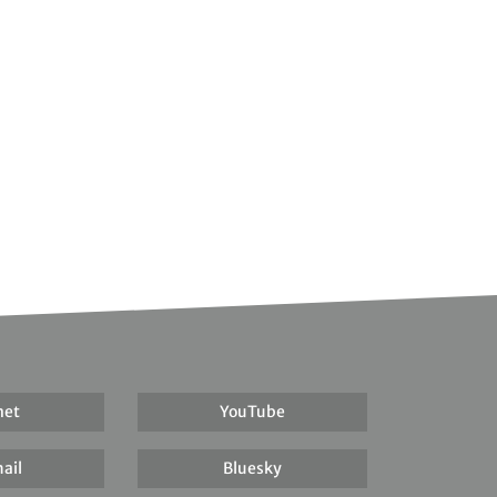
net
YouTube
ail
Bluesky