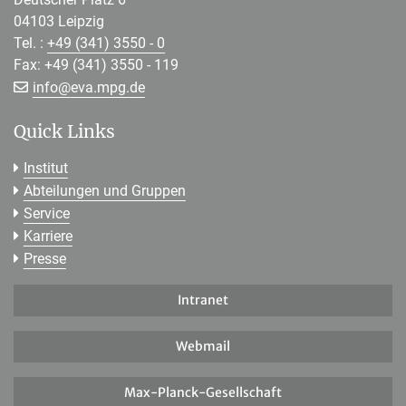
04103 Leipzig
Tel. :
+49 (341) 3550 - 0
Fax: +49 (341) 3550 - 119
[>>> Please remove the text! <<<]
info@
eva.mpg.de
Quick Links
Institut
Abteilungen und Gruppen
Service
Karriere
Presse
Intranet
Webmail
Max-Planck-Gesellschaft