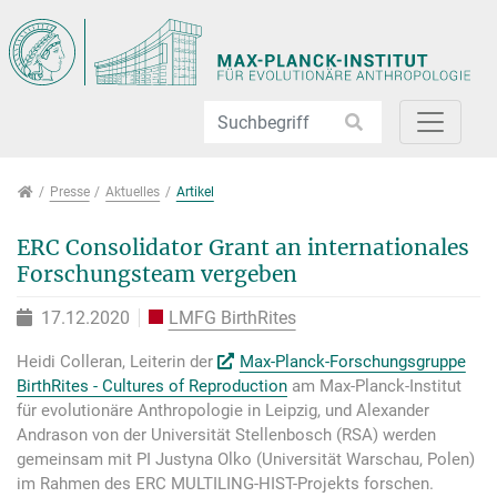
Direkt zur Hauptnavigation springen
Direkt zum Inhalt springen
Jump to sub navigation
Presse
Presse
Aktuelles
Artikel
ERC Consolidator Grant an internationales
Forschungsteam vergeben
17.12.2020
LMFG BirthRites
Heidi Colleran, Leiterin der
Max-Planck-Forschungsgruppe
BirthRites - Cultures of Reproduction
am Max-Planck-Institut
für evolutionäre Anthropologie in Leipzig, und Alexander
Andrason von der Universität Stellenbosch (RSA) werden
gemeinsam mit PI Justyna Olko (Universität Warschau, Polen)
im Rahmen des ERC MULTILING-HIST-Projekts forschen.