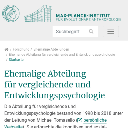
Direkt zur Hauptnavigation springen
Direkt zum Inhalt springen
Jump to sub navigation
Forschung
Forschung
Ehemalige Abteilungen
Ehemalige Abteilung für vergleichende und Entwicklungspsychologie
Startseite
Ehemalige Abteilung
für vergleichende und
Entwicklungspsychologie
Die Abteilung für vergleichende und
Entwicklungspsychologie bestand von 1998 bis 2018 unter
der Leitung von Michael Tomasello (
persönliche
Webseite
). Sie erforschte die kognitiven und sozial-