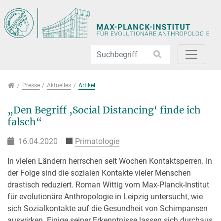
Direkt zur Hauptnavigation springen
Direkt zum Inhalt springen
Jump to sub navigation
Presse
Presse
Aktuelles
Artikel
„Den Begriff ‚Social Distancing‘ finde ich
falsch“
16.04.2020
Primatologie
In vielen Ländern herrschen seit Wochen Kontaktsperren. In
der Folge sind die sozialen Kontakte vieler Menschen
drastisch reduziert. Roman Wittig vom Max-Planck-Institut
für evolutionäre Anthropologie in Leipzig untersucht, wie
sich Sozialkontakte auf die Gesundheit von Schimpansen
auswirken. Einige seiner Erkenntnisse lassen sich durchaus