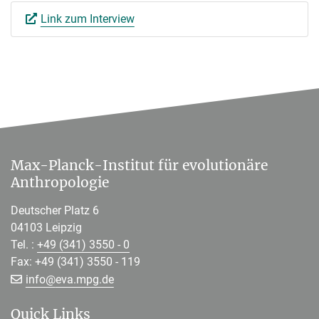
Link zum Interview
Max-Planck-Institut für evolutionäre
Anthropologie
Deutscher Platz 6
04103 Leipzig
Tel. :
+49 (341) 3550 - 0
Fax: +49 (341) 3550 - 119
[>>> Please remove the text! <<<]
info@
eva.mpg.de
Quick Links