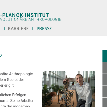
E
KARRIERE
PRESSE
o
ionäre Anthropologie
 dem Gebiet der
r er gilt
lichen Erfolgen
noms. Seine Arbeiten
chte der modernen