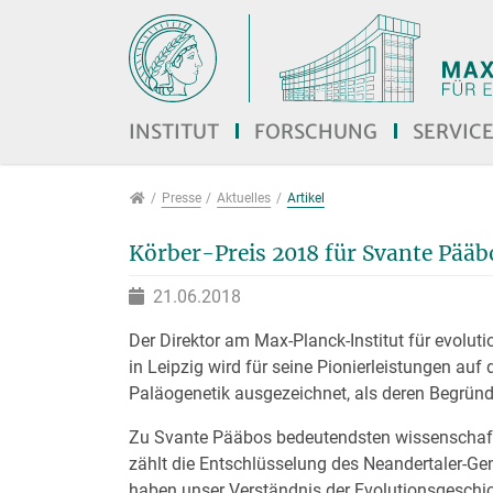
Direkt zur Hauptnavigation springen
Direkt zum Inhalt springen
Jump to sub navigation
INSTITUT
FORSCHUNG
SERVIC
Presse
Presse
Aktuelles
Artikel
Körber-Preis 2018 für Svante Pääb
21.06.2018
Der Direktor am Max-Planck-Institut für evolut
in Leipzig wird für seine Pionierleistungen auf
Paläogenetik ausgezeichnet, als deren Begründe
Zu Svante Pääbos bedeutendsten wissenschaft
zählt die Entschlüsselung des Neandertaler-Ge
haben unser Verständnis der Evolutionsgeschi