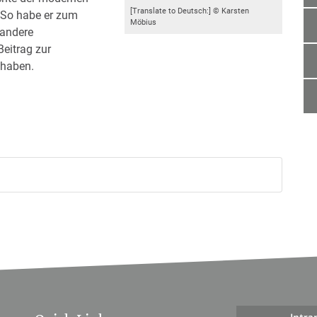
[Translate to Deutsch:] © Karsten
. So habe er zum
Möbius
 andere
eitrag zur
 haben.