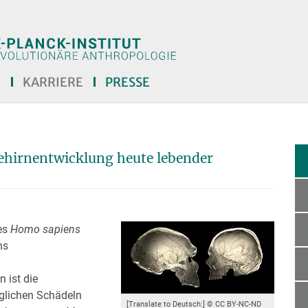
E
KARRIERE
PRESSE
ehirnentwicklung heute lebender
es
Homo sapiens
ns
 ist die
glichen Schädeln
[Translate to Deutsch:] © CC BY-NC-ND