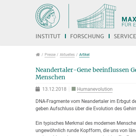
Direkt zur Hauptnavigation springen
Direkt zum Inhalt springen
Jump to sub navigation
INSTITUT
FORSCHUNG
SERVIC
Presse
Presse
Aktuelles
Artikel
Neandertaler-Gene beeinflussen G
Menschen
13.12.2018
Humanevolution
DNA-Fragmente vom Neandertaler im Erbgut d
geben Aufschluss über die Evolution des Gehir
Ein typisches Merkmal des modernen Menschen
ungewöhnlich runde Kopfform, die uns von län