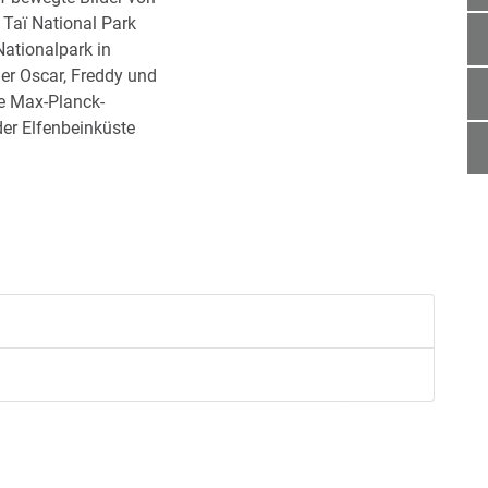
 Taï National Park
Nationalpark in
ler Oscar, Freddy und
e Max-Planck-
er Elfenbeinküste