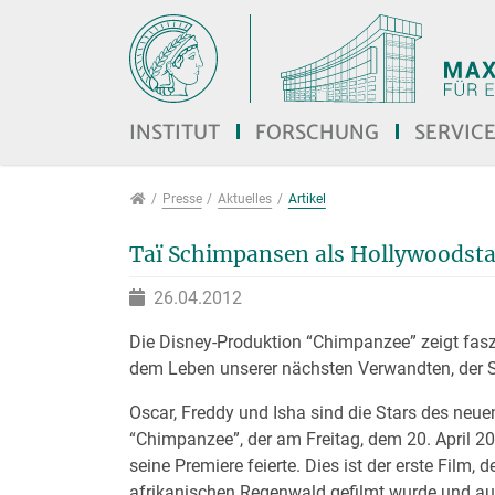
Direkt zur Hauptnavigation springen
Direkt zum Inhalt springen
Jump to sub navigation
INSTITUT
FORSCHUNG
SERVIC
Presse
Presse
Aktuelles
Artikel
Taï Schimpansen als Hollywoodsta
26.04.2012
Die Disney-Produktion “Chimpanzee” zeigt fasz
dem Leben unserer nächsten Verwandten, der
Oscar, Freddy und Isha sind die Stars des neu
“Chimpanzee”, der am Freitag, dem 20. April 2
seine Premiere feierte. Dies ist der erste Film, d
afrikanischen Regenwald gefilmt wurde und au