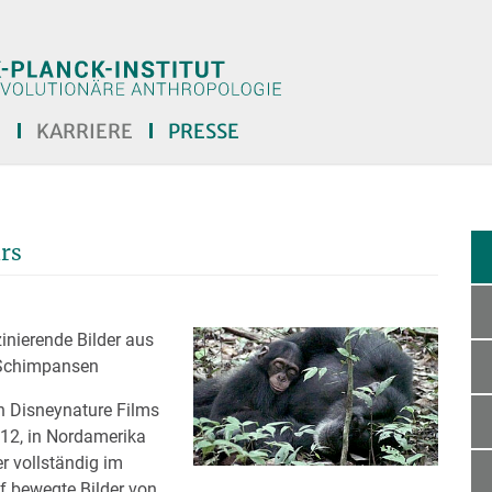
E
KARRIERE
PRESSE
rs
inierende Bilder aus
 Schimpansen
en Disneynature Films
012, in Nordamerika
er vollständig im
f bewegte Bilder von